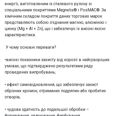
енергії, виготовленим із сталевого рулону зі
спеціальними покриттями Magnelis® і PosMAC®. За
хімічним складом покриття даних торгових марок
представляють собою з’єднання магнію, алюмінію і
цинку (Mg + Al + Zn), що і забезпечує їх високі якісні
характеристики.
У чому основні переваги?
•високі показники захисту від корозії в найсуворіших
умовах, що підтверджено результатами ряду
проведених випробувань;
• ефект самовідновлення, що забезпечує захист
обрізних кромок, отриманих подряпин або пробитих
отворів;
• чудова здатність до подальшої обробки –
формування, зварювання, фарбування.