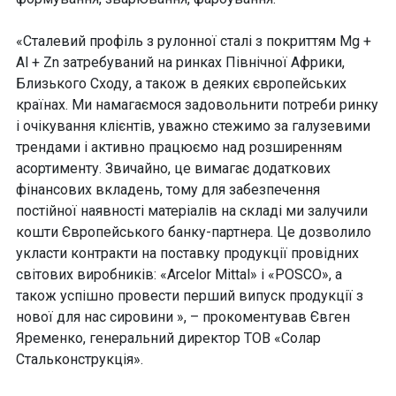
«Сталевий профіль з рулонної сталі з покриттям Mg +
Al + Zn затребуваний на ринках Північної Африки,
Близького Сходу, а також в деяких європейських
країнах. Ми намагаємося задовольнити потреби ринку
і очікування клієнтів, уважно стежимо за галузевими
трендами і активно працюємо над розширенням
асортименту. Звичайно, це вимагає додаткових
фінансових вкладень, тому для забезпечення
постійної наявності матеріалів на складі ми залучили
кошти Європейського банку-партнера. Це дозволило
укласти контракти на поставку продукції провідних
світових виробників: «Arcelor Mittal» і «POSCO», а
також успішно провести перший випуск продукції з
нової для нас сировини », – прокоментував Євген
Яременко, генеральний директор ТОВ «Солар
Стальконструкція».