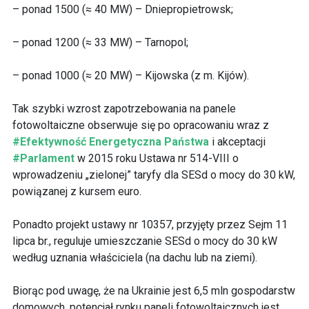
– ponad 1500 (≈ 40 MW) – Dniepropietrowsk;
– ponad 1200 (≈ 33 MW) – Tarnopol;
– ponad 1000 (≈ 20 MW) – Kijowska (z m. Kijów).
Tak szybki wzrost zapotrzebowania na panele
fotowoltaiczne obserwuje się po opracowaniu wraz z
#Efektywność Energetyczna Państwa
i akceptacji
#Parlament
w 2015 roku Ustawa nr 514-VIII o
wprowadzeniu „zielonej” taryfy dla SESd o mocy do 30 kW,
powiązanej z kursem euro.
Ponadto projekt ustawy nr 10357, przyjęty przez Sejm 11
lipca br., reguluje umieszczanie SESd o mocy do 30 kW
według uznania właściciela (na dachu lub na ziemi).
Biorąc pod uwagę, że na Ukrainie jest 6,5 mln gospodarstw
domowych, potencjał rynku paneli fotowoltaicznych jest