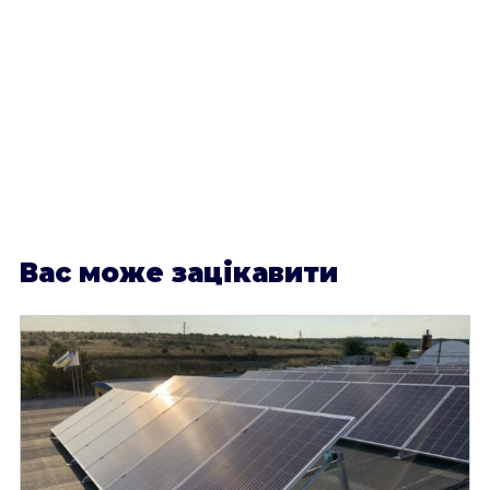
В
ас може зацікавити