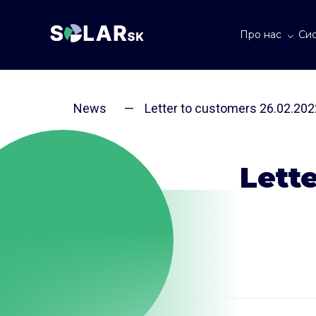
Про нас
Сис
News
—
Letter to customers 26.02.202
L
ett