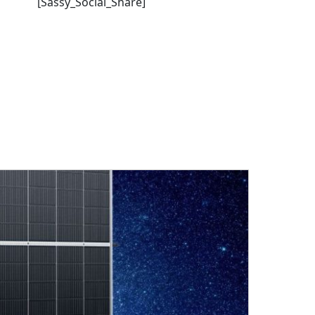
[Sassy_Social_Share]