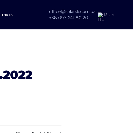
office@solarsk.com.ua
нтакты
RU
+38 097 641 80 20
.2022