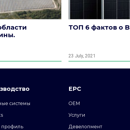
области
ТОП 6 фактов о B
ины.
23 July, 2021
зводство
EPC
ные системы
ОЕМ
ts
Услуги
й профиль
Девелопмент